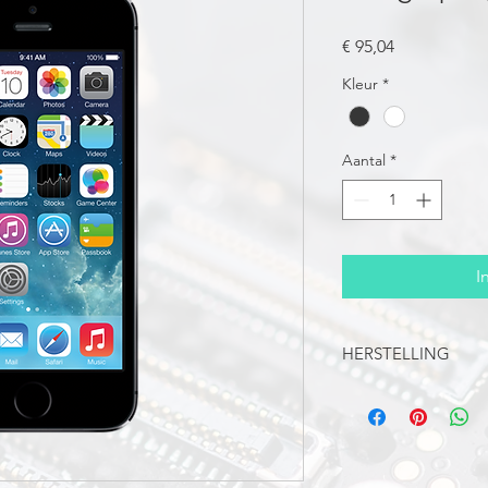
Prijs
€ 95,04
Kleur
*
Aantal
*
I
HERSTELLING
In deze prijs is de h
Na betaling nemen wi
op om de herstelling 