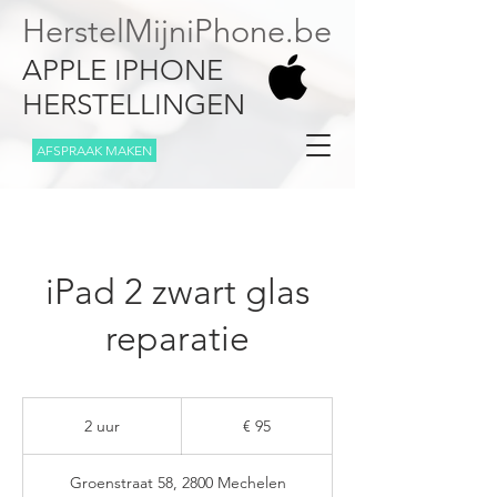
HerstelMijniPhone.be
APPLE IPHONE
HERSTELLINGEN
AFSPRAAK MAKEN
iPad 2 zwart glas
reparatie
95
euro
2 uur
2
€ 95
u
u
Groenstraat 58, 2800 Mechelen
r