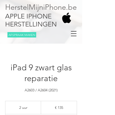
HerstelMijniPhone.be
APPLE IPHONE
HERSTELLINGEN
AFSPRAAK MAKEN
iPad 9 zwart glas
reparatie
A2603 / A2604 (2021)
135
euro
2 uur
2
€ 135
u