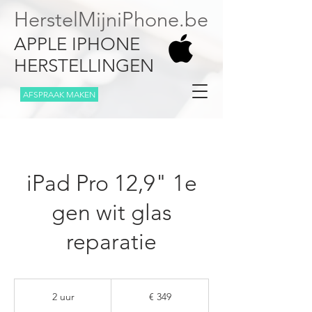
HerstelMijniPhone.be
APPLE IPHONE
HERSTELLINGEN
AFSPRAAK MAKEN
iPad Pro 12,9" 1e
gen wit glas
reparatie
349
euro
2 uur
2
€ 349
u