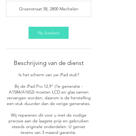
u
Groenstraat 58, 2800 Mechelen
r
Nu boeken
Beschrijving van de dienst
Is het scherm van uw iPad stuk?
Bij de iPad Pro 12,9" (1e generatie -
A1584/A1652) moeten LCD en glas samen
vervangen worden, daarom is de herstelling
een stuk duurder dan de vorige generaties.
Wij repareren dit voor u met de nodige
precisie aan de laagste prijs en gebruiken
steeds originele onderdelen. U geniet
tevens van 3 maand garantie.