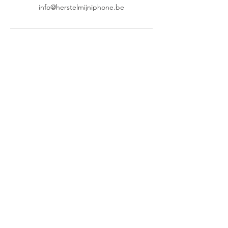
info@herstelmijniphone.be
Ons adres: (LET OP, we