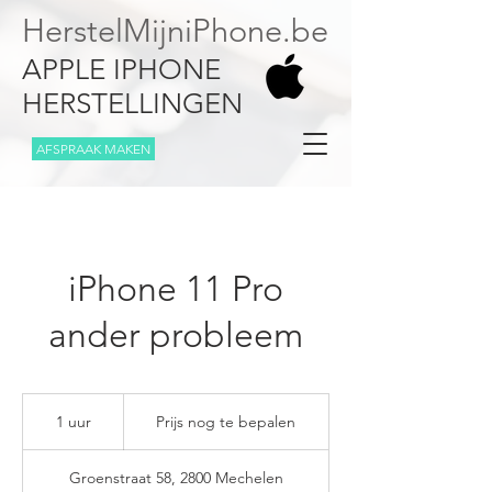
HerstelMijniPhone.be
APPLE IPHONE
HERSTELLINGEN
AFSPRAAK MAKEN
iPhone 11 Pro
ander probleem
Prijs
nog
1 uur
1
Prijs nog te bepalen
te
bepalen
u
u
Groenstraat 58, 2800 Mechelen