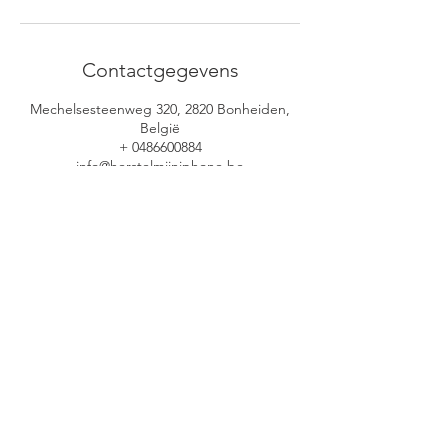
Contactgegevens
Mechelsesteenweg 320, 2820 Bonheiden,
België
+ 0486600884
info@herstelmijniphone.be