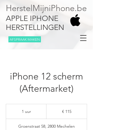
HerstelMijniPhone.be
APPLE IPHONE
HERSTELLINGEN
AFSPRAAK MAKEN
iPhone 12 scherm
(Aftermarket)
115
euro
1 uur
1
€ 115
u
u
Groenstraat 58, 2800 Mechelen