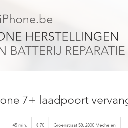
niPhone.be
HONE HERSTELLINGEN
 BATTERIJ REPARATIE
hone 7+ laadpoort vervan
70
euro
45 min.
4
€ 70
Groenstraat 58, 2800 Mechelen