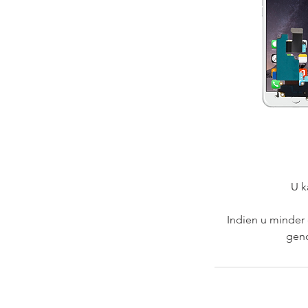
U k
Indien u minder 
geno