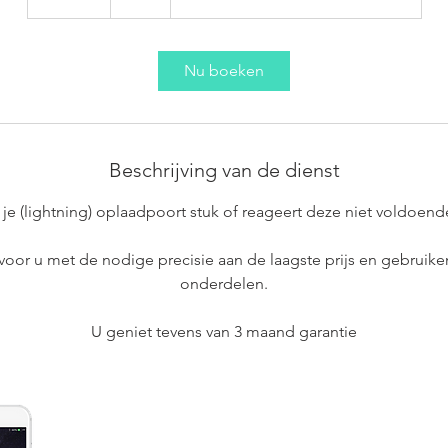
5
m
i
Nu boeken
n
.
Beschrijving van de dienst
s je (lightning) oplaadpoort stuk of reageert deze niet voldoend
 voor u met de nodige precisie aan de laagste prijs en gebruike
onderdelen.
U geniet tevens van 3 maand garantie