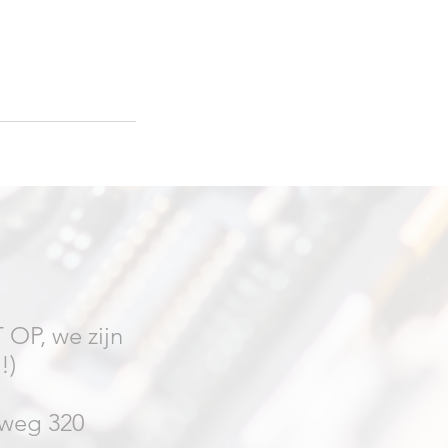
 OP, we zijn
!)
weg 320