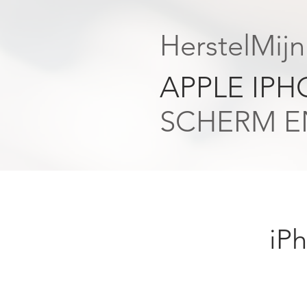
HerstelMij
APPLE IP
SCHERM EN
iP