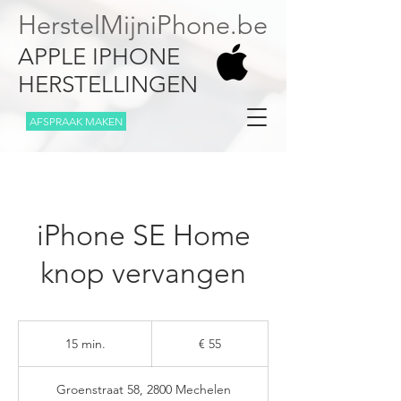
HerstelMijniPhone.be
APPLE IPHONE
HERSTELLINGEN
AFSPRAAK MAKEN
iPhone SE Home
knop vervangen
55
euro
15 min.
1
€ 55
5
m
Groenstraat 58, 2800 Mechelen
i