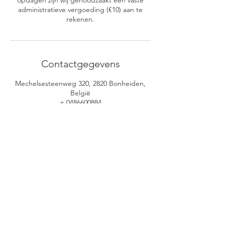
opdagen zijn wij genoodzaakt een vaste
administratieve vergoeding (€10) aan te
rekenen.
Contactgegevens
Mechelsesteenweg 320, 2820 Bonheiden,
België
+ 0486600884
info@herstelmijniphone.be