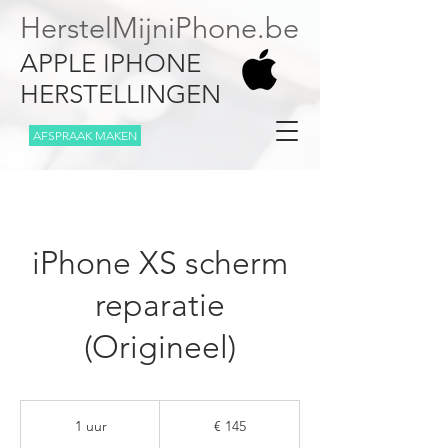
HerstelMijniPhone.be
APPLE IPHONE
HERSTELLINGEN
AFSPRAAK MAKEN
iPhone XS scherm
reparatie
(Origineel)
145
euro
1 uur
1
€ 145
u