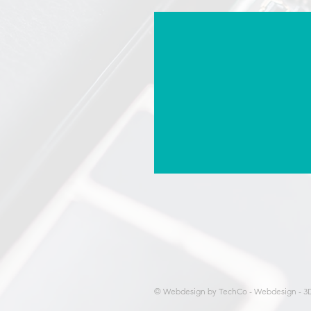
© Webdesign by TechCo - Webdesign - 3D p