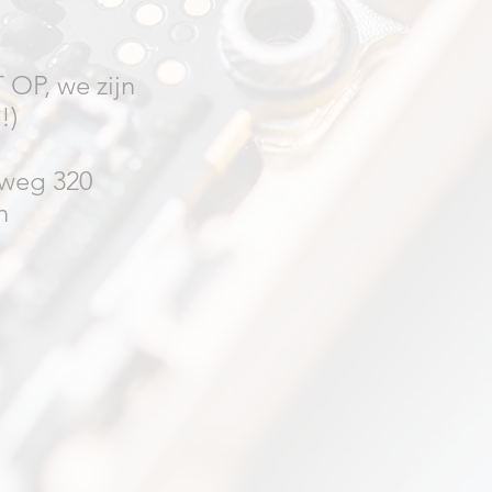
 OP, we zijn
!)
weg 320
n