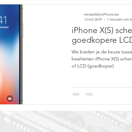
HerstelMijniPhone.be
13 mrt 2019
1 minuten om t
iPhone X(S) sc
goedkopere LCD
We bieden je de keuze tusse
kwaliteiten iPhone X(S) sche
of LCD (goedkoper)